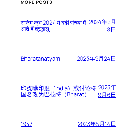
MORE POSTS
2024年2月
राजिम कुंभ 2024 में बड़ी संख्या में
आते हैं श्रद्धालु
18日
2023年9月24日
Bharatanatyam
2023年
印媒曝印度（India）或讨论将
国名改为巴拉特（Bharat）
9月6日
2023年5月14日
1947