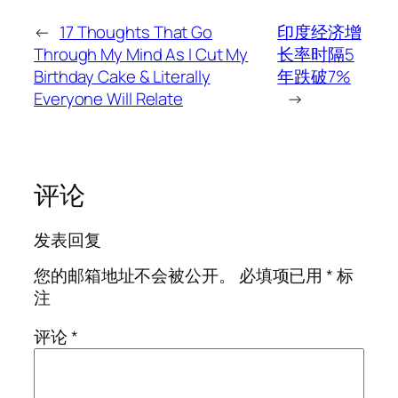
←
17 Thoughts That Go
印度经济增
Through My Mind As I Cut My
长率时隔5
Birthday Cake & Literally
年跌破7%
Everyone Will Relate
→
评论
发表回复
您的邮箱地址不会被公开。
必填项已用
*
标
注
评论
*