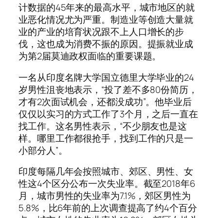
计数据的45年来的最高水平，城市地区的就
业恶化情况尤为严重。制造业等创造大量就
业的产业的培育状况跟不上人口增长的步
伐，这也成为消费不振的原因。提振就业成
为第2届莫迪政权面临的重要课题。
一名从印度名牌大学国立德里大学毕业的24
岁男性沮丧地表示，“投了差不多80份简历，
才有2次面试机会，还都没成功”。他毕业后
仅仅以实习的方式工作了3个月，之后一直在
找工作。这名男性表示，“不少朋友也是这
样。哪里工作都很抢手，找到工作的只是一
小部分人”。
印度每隔几年会按照城市、郊区、男性、女
性这4个区分公布一次失业率。截至2018年6
月，城市男性的失业率为7.1%，郊区男性为
5.8%，比6年前的上次调查提高了约4个百分