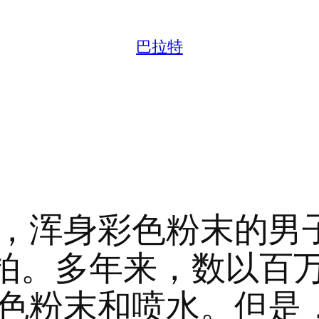
巴拉特
，浑身彩色粉末的男
自拍。多年来，数以百
色粉末和喷水。但是