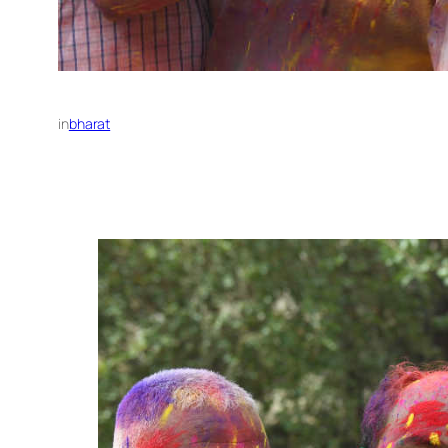
in
bharat