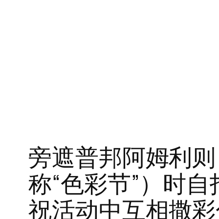
跳
至
内
容
旁遮普邦阿姆利则
称“色彩节”）时
祝活动中互相撒彩