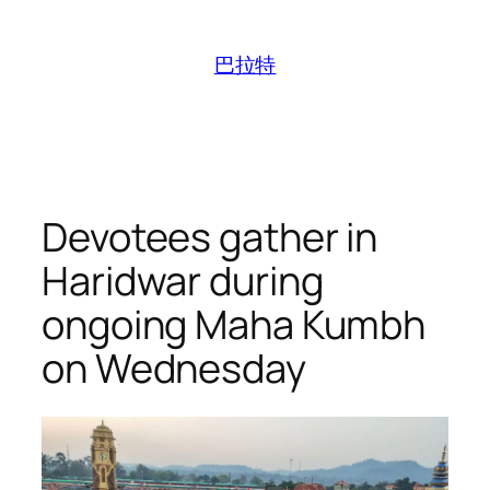
跳
至
巴拉特
内
容
Devotees gather in
Haridwar during
ongoing Maha Kumbh
on Wednesday