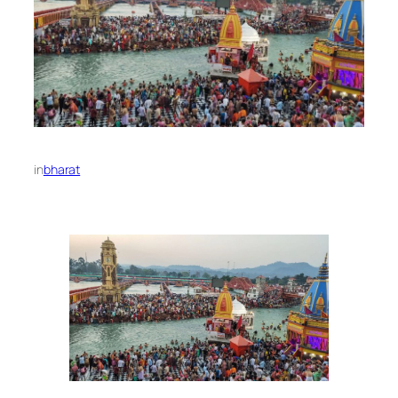
in
bharat