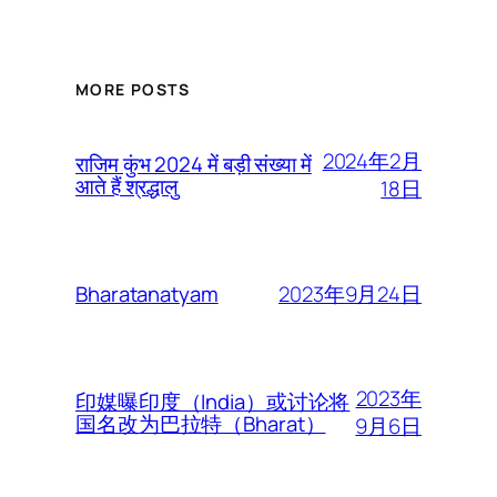
MORE POSTS
2024年2月
राजिम कुंभ 2024 में बड़ी संख्या में
आते हैं श्रद्धालु
18日
2023年9月24日
Bharatanatyam
2023年
印媒曝印度（India）或讨论将
国名改为巴拉特（Bharat）
9月6日