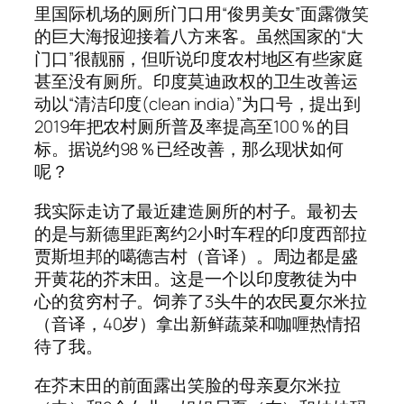
里国际机场的厕所门口用“俊男美女”面露微笑
的巨大海报迎接着八方来客。虽然国家的“大
门口”很靓丽，但听说印度农村地区有些家庭
甚至没有厕所。印度莫迪政权的卫生改善运
动以“清洁印度(clean india)”为口号，提出到
2019年把农村厕所普及率提高至100％的目
标。据说约98％已经改善，那么现状如何
呢？
我实际走访了最近建造厕所的村子。最初去
的是与新德里距离约2小时车程的印度西部拉
贾斯坦邦的噶德吉村（音译）。周边都是盛
开黄花的芥末田。这是一个以印度教徒为中
心的贫穷村子。饲养了3头牛的农民夏尔米拉
（音译，40岁）拿出新鲜蔬菜和咖喱热情招
待了我。
在芥末田的前面露出笑脸的母亲夏尔米拉