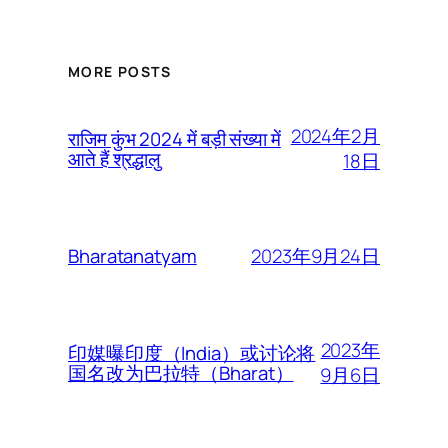
MORE POSTS
2024年2月
राजिम कुंभ 2024 में बड़ी संख्या में
आते हैं श्रद्धालु
18日
2023年9月24日
Bharatanatyam
2023年
印媒曝印度（India）或讨论将
国名改为巴拉特（Bharat）
9月6日