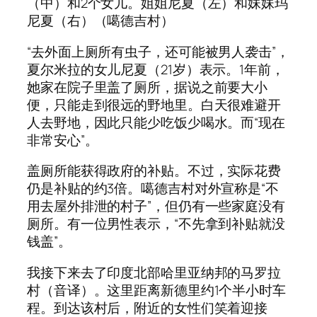
（中）和2个女儿。姐姐尼夏（左）和妹妹玛
尼夏（右）（噶德吉村）
“去外面上厕所有虫子，还可能被男人袭击”，
夏尔米拉的女儿尼夏（21岁）表示。1年前，
她家在院子里盖了厕所，据说之前要大小
便，只能走到很远的野地里。白天很难避开
人去野地，因此只能少吃饭少喝水。而“现在
非常安心”。
盖厕所能获得政府的补贴。不过，实际花费
仍是补贴的约3倍。噶德吉村对外宣称是“不
用去屋外排泄的村子”，但仍有一些家庭没有
厕所。有一位男性表示，“不先拿到补贴就没
钱盖”。
我接下来去了印度北部哈里亚纳邦的马罗拉
村（音译）。这里距离新德里约1个半小时车
程。到达该村后，附近的女性们笑着迎接