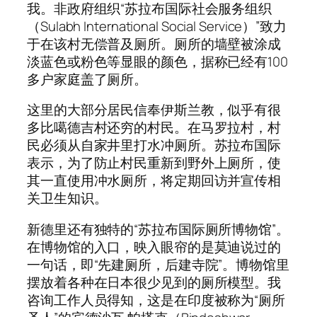
我。非政府组织“苏拉布国际社会服务组织
（Sulabh International Social Service）”致力
于在该村无偿普及厕所。厕所的墙壁被涂成
淡蓝色或粉色等显眼的颜色，据称已经有100
多户家庭盖了厕所。
这里的大部分居民信奉伊斯兰教，似乎有很
多比噶德吉村还穷的村民。在马罗拉村，村
民必须从自家井里打水冲厕所。苏拉布国际
表示，为了防止村民重新到野外上厕所，使
其一直使用冲水厕所，将定期回访并宣传相
关卫生知识。
新德里还有独特的“苏拉布国际厕所博物馆”。
在博物馆的入口，映入眼帘的是莫迪说过的
一句话，即“先建厕所，后建寺院”。博物馆里
摆放着各种在日本很少见到的厕所模型。我
咨询工作人员得知，这是在印度被称为“厕所