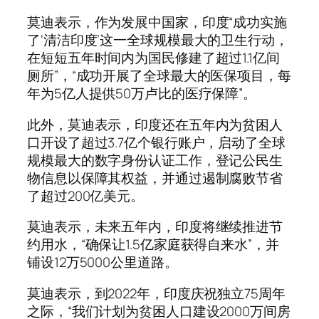
莫迪表示，作为发展中国家，印度“成功实施
了‘清洁印度’这一全球规模最大的卫生行动，
在短短五年时间内为国民修建了超过1.1亿间
厕所”，“成功开展了全球最大的医保项目，每
年为5亿人提供50万卢比的医疗保障”。
此外，莫迪表示，印度还在五年内为贫困人
口开设了超过3.7亿个银行账户，启动了全球
规模最大的数字身份认证工作，登记公民生
物信息以保障其权益，并通过遏制腐败节省
了超过200亿美元。
莫迪表示，未来五年内，印度将继续推进节
约用水，“确保让1.5亿家庭获得自来水”，并
铺设12万5000公里道路。
莫迪表示，到2022年，印度庆祝独立75周年
之际，“我们计划为贫困人口建设2000万间房