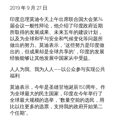
2019 年 9 月 27 日
印度总理莫迪今天上午出席联合国大会第74
届会议一般性辩论，他介绍了印度政府近期
所取得的发展成果、未来五年的建设计划，
以及为全球和平与安全和气候变化等问题所
做出的努力。莫迪表示，“这些努力是印度做
出的，但成果却是全球共享的”，印度的发展
经验能够让其他发展中国家从中受益。
人人为我、我为人人——以公众参与实现公共
福利
莫迪表示，今年是圣雄甘地诞辰150周年。作
为全球最大的民主国家，印度在今年举行了
全球最大规模的选举，“数量空前的选民，用
比以往更多的选票，支持我的政府开始第二
个任期”。