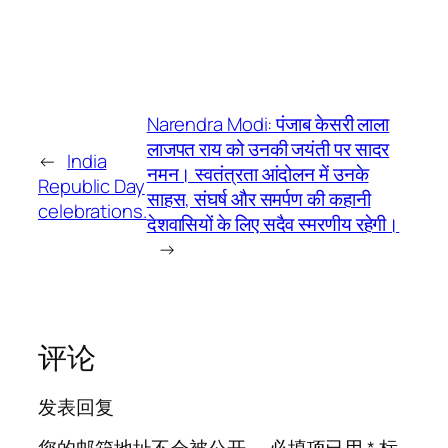
Narendra Modi: पंजाब केसरी लाला
लाजपत राय को उनकी जयंती पर सादर
←
India
नमन। स्वतंत्रता आंदोलन में उनके
Republic Day
साहस, संघर्ष और समर्पण की कहानी
celebrations.
देशवासियों के लिए सदैव स्मरणीय रहेगी।
→
评论
发表回复
您的邮箱地址不会被公开。
必填项已用
*
标