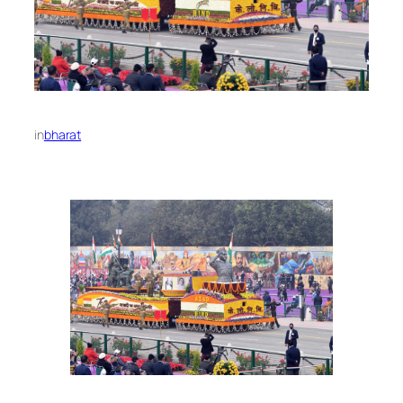
in
bharat