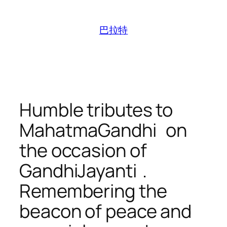
跳
至
巴拉特
内
容
Humble tributes to
MahatmaGandhi on
the occasion of
GandhiJayanti .
Remembering the
beacon of peace and