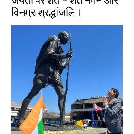
जयंती पर शत – शत नमन और
विनम्र श्रद्धांजलि।