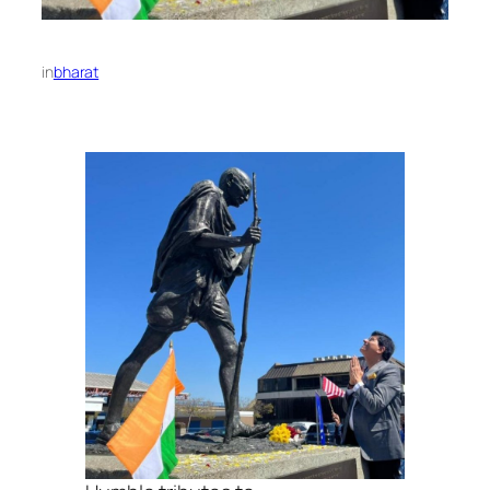
in
bharat