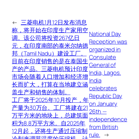
←
三菱电机1月12日发布消息
称，将开始在印度生产家用空
National Day
调。该公司将投资267亿日
Reception was
元，在印度南部的泰米尔纳德
organized in
邦（Tamil Nadu）建设工厂。
Consulate
目前在印度销售的是在泰国生
General of
产的产品。三菱电机预计印度
India, Lagos.
市场会随着人口增加和经济增
India
长而扩大，打算在当地建立涵
celebrates
盖生产和销售的体制。
Republic Day
工厂将于2025年10月投产，年
on January
产量为30万台。工厂将建在21
26th —
万平方米的地块上，总建筑面
independence
积为8.8万平方米。自2025年
from British
12月起，还将生产通过压缩制
rule.
→
冷剂来调节温度的压缩机，计