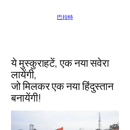
跳
至
巴拉特
内
容
ये मुस्कुराहटें, एक नया सवेरा
लायेंगी,
जो मिलकर एक नया हिंदुस्तान
बनायेंगी!