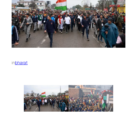
in
bharat