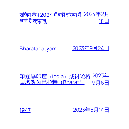
2024年2月
राजिम कुंभ 2024 में बड़ी संख्या में
आते हैं श्रद्धालु
18日
2023年9月24日
Bharatanatyam
2023年
印媒曝印度（India）或讨论将
国名改为巴拉特（Bharat）
9月6日
2023年5月14日
1947