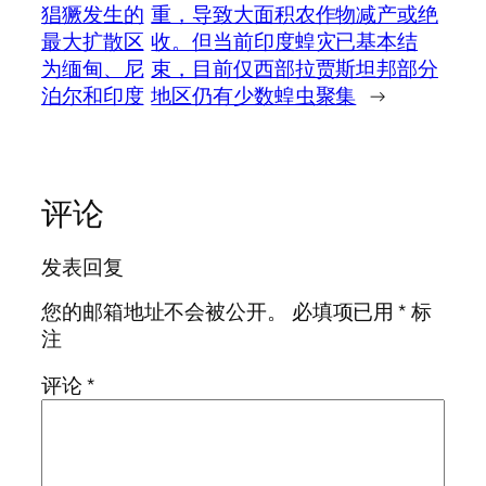
猖獗发生的
重，导致大面积农作物减产或绝
最大扩散区
收。但当前印度蝗灾已基本结
为缅甸、尼
束，目前仅西部拉贾斯坦邦部分
泊尔和印度
地区仍有少数蝗虫聚集
→
评论
发表回复
您的邮箱地址不会被公开。
必填项已用
*
标
注
评论
*