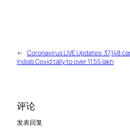
←
Coronavirus LIVE Updates: 37,148 ca
India’s Covid tally to over 11.55 lakh
评论
发表回复