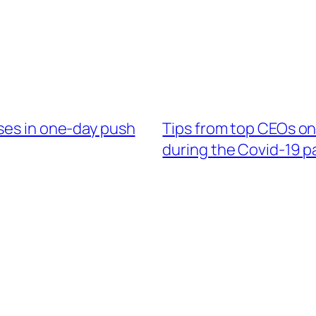
ses in one-day push
Tips from top CEOs on
during the Covid-19 