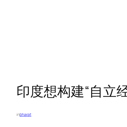
跳
至
内
容
印度想构建“自立经
in
bharat