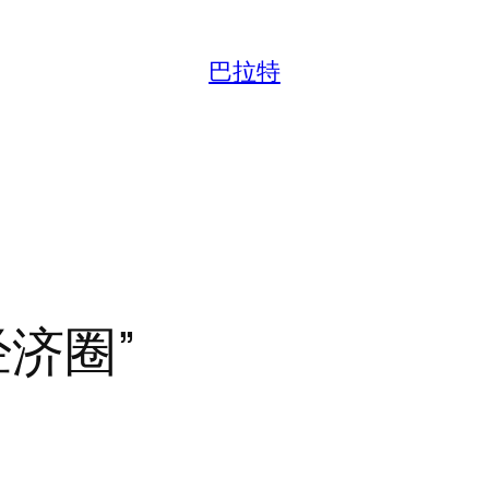
巴拉特
济圈”